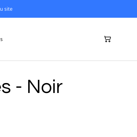
u site
ns
s - Noir