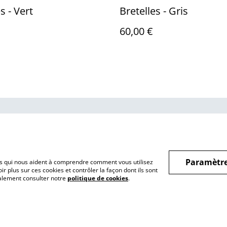
s - Vert
Bretelles - Gris
60,00 €
us
Conditions
Politique de
Politiq
confidentialité
Paramètre
hiers qui nous aident à comprendre comment vous utilisez
r plus sur ces cookies et contrôler la façon dont ils sont
galement consulter notre
politique de cookies
.