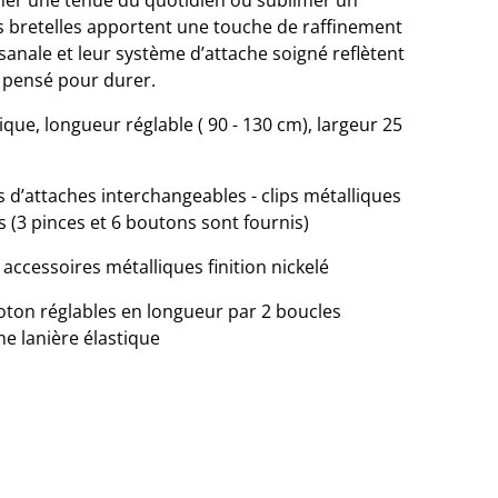
er une tenue du quotidien ou sublimer un
s bretelles apportent une touche de raffinement
isanale et leur système d’attache soigné reflètent
, pensé pour durer.
nique, longueur réglable ( 90 - 130 cm), largeur 25
 d’attaches interchangeables - clips métalliques
s (3 pinces et 6 boutons sont fournis)
 accessoires métalliques finition nickelé
coton réglables en longueur par 2 boucles
ne lanière élastique