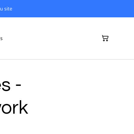
u site
ns
s -
ork