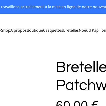
travaillons actuellement à la mise en ligne de notre nouvea
-Shop
A propos
Boutique
Casquettes
Bretelles
Noeud Papillo
Bretelle
Patchw