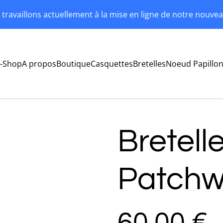
travaillons actuellement à la mise en ligne de notre nouvea
-Shop
A propos
Boutique
Casquettes
Bretelles
Noeud Papillo
Bretelle
Patchw