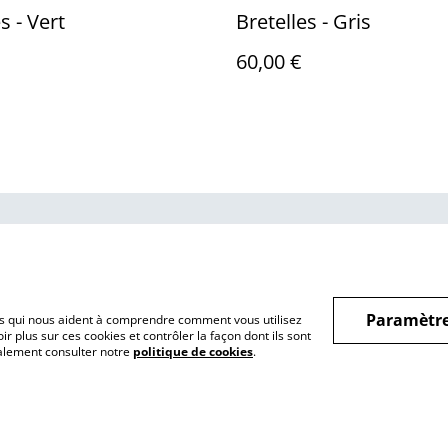
s - Vert
Bretelles - Gris
60,00 €
us
Conditions
Politique de
Politiq
confidentialité
Paramètre
hiers qui nous aident à comprendre comment vous utilisez
r plus sur ces cookies et contrôler la façon dont ils sont
galement consulter notre
politique de cookies
.