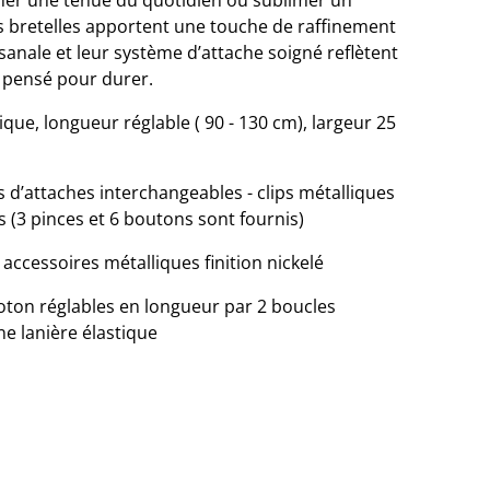
er une tenue du quotidien ou sublimer un
s bretelles apportent une touche de raffinement
isanale et leur système d’attache soigné reflètent
, pensé pour durer.
nique, longueur réglable ( 90 - 130 cm), largeur 25
 d’attaches interchangeables - clips métalliques
s (3 pinces et 6 boutons sont fournis)
 accessoires métalliques finition nickelé
coton réglables en longueur par 2 boucles
ne lanière élastique