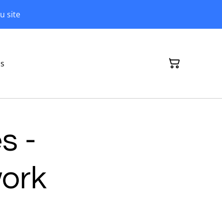
u site
ns
s -
ork