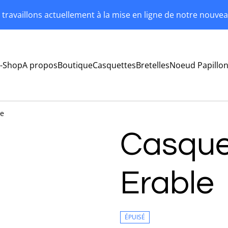
travaillons actuellement à la mise en ligne de notre nouvea
-Shop
A propos
Boutique
Casquettes
Bretelles
Noeud Papillo
le
Casquet
Erable
ÉPUISÉ