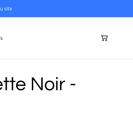
u site
ns
te Noir -