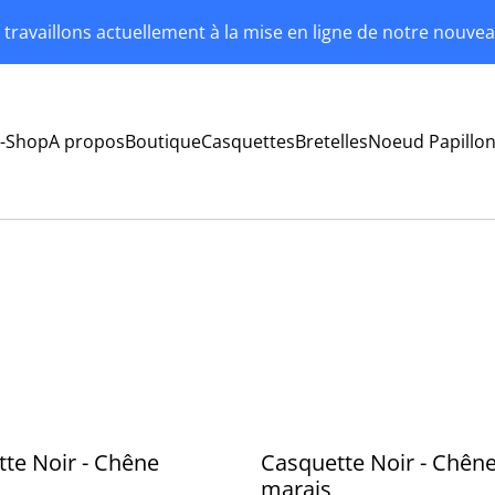
travaillons actuellement à la mise en ligne de notre nouvea
-Shop
A propos
Boutique
Casquettes
Bretelles
Noeud Papillo
te Noir - Chêne
Casquette Noir - Chên
marais