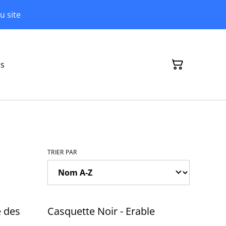
u site
ns
TRIER PAR
e des
Casquette Noir - Erable