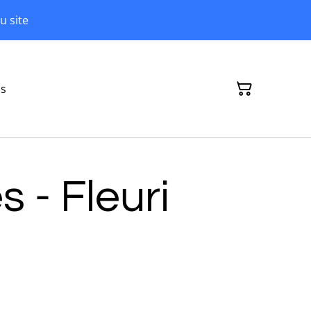
u site
ns
s - Fleuri