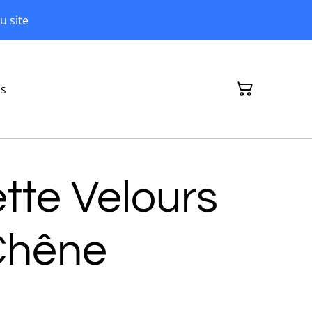
u site
ns
tte Velours
 Chêne