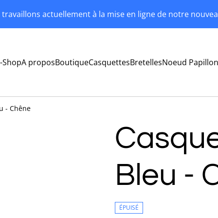
travaillons actuellement à la mise en ligne de notre nouvea
-Shop
A propos
Boutique
Casquettes
Bretelles
Noeud Papillo
u - Chêne
Casque
Bleu -
ÉPUISÉ